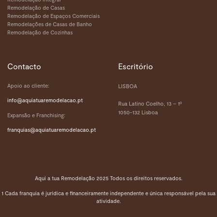
Remodelação de Casas
Remodelação de Espaços Comerciais
Remodelações de Casas de Banho
Remodelação de Cozinhas
Contacto
Escritório
Apoio ao cliente:
LISBOA
info@aquiatuaremodelacao.pt
Rua Latino Coelho, 13 – 1º
1050-132 Lisboa
Expansão e Franchising:
franquias
@aquiatuaremodelacao.pt
Aqui a tua Remodelação 2025 Todos os direitos reservados.
1 Cada franquia é jurídica e financeiramente independente e única responsável pela sua
atividade.