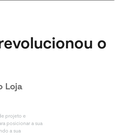
revolucionou o
 Loja
de projeto e
ara posicionar a sua
ando a sua