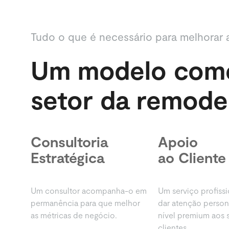
Tudo o que é necessário para melhorar 
Um modelo comer
setor da remode
Consultoria
Apoio
Estratégica
ao Cliente
Um consultor acompanha-o em
Um serviço profissi
permanência para que melhor
dar atenção person
as métricas de negócio.
nível premium aos 
clientes.