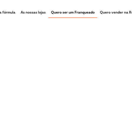
a fórmula
As nossas lojas
Quero ser um Franqueado
Quero vender na 
 a nós