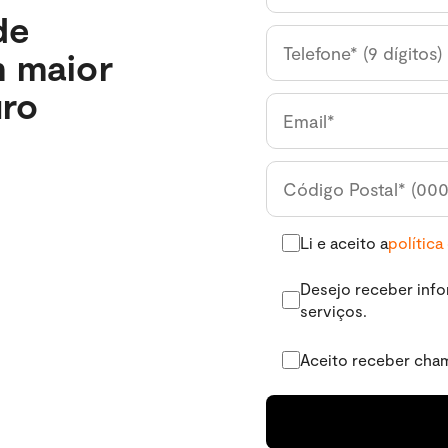
de
 maior
uro
Li e aceito a
política
Desejo receber inf
serviços.
Aceito receber cha