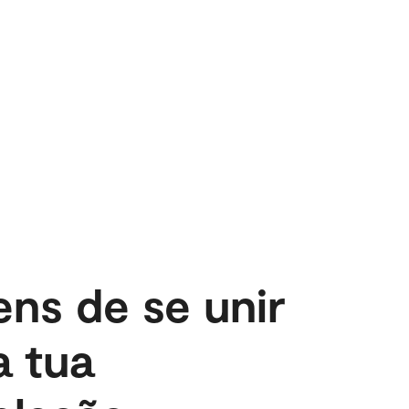
ntendo a autonomia
ns de se unir
a tua