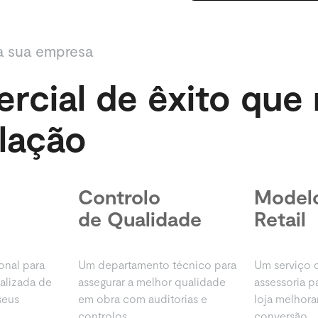
a sua empresa
cial de êxito que 
lação
Controlo
Modelo
de Qualidade
Retail
onal para
Um departamento técnico para
Um serviço 
alizada de
assegurar a melhor qualidade
assessoria p
seus
em obra com auditorias e
loja melhor
controlos.
conversão.