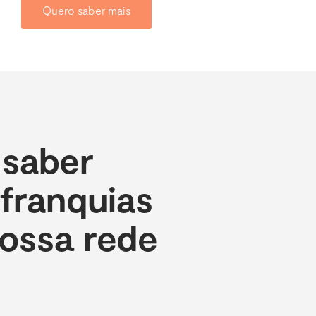
Quero saber mais
 saber
franquias
nossa rede