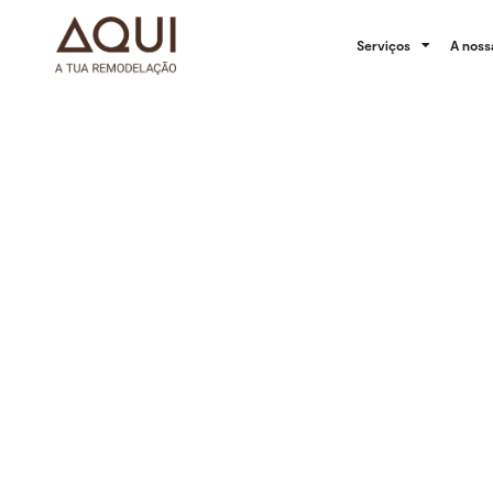
Serviços
A noss
Junte-se