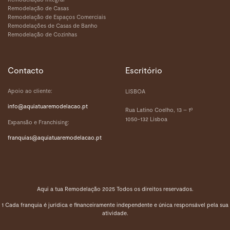
Remodelação de Casas
Remodelação de Espaços Comerciais
Remodelações de Casas de Banho
Remodelação de Cozinhas
Contacto
Escritório
Apoio ao cliente:
LISBOA
info@aquiatuaremodelacao.pt
Rua Latino Coelho, 13 – 1º
1050-132 Lisboa
Expansão e Franchising:
franquias
@aquiatuaremodelacao.pt
Aqui a tua Remodelação 2025 Todos os direitos reservados.
1 Cada franquia é jurídica e financeiramente independente e única responsável pela sua
atividade.